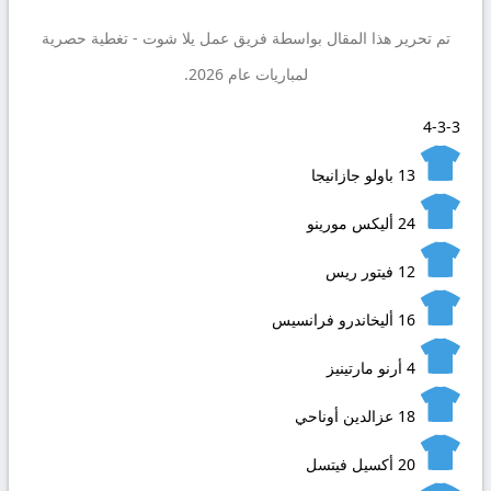
تم تحرير هذا المقال بواسطة فريق عمل
يلا شوت
- تغطية حصرية
لمباريات عام 2026.
4-3-3
13
باولو جازانيجا
24
أليكس مورينو
12
فيتور ريس
16
أليخاندرو فرانسيس
4
أرنو مارتينيز
18
عزالدين أوناحي
20
أكسيل فيتسل