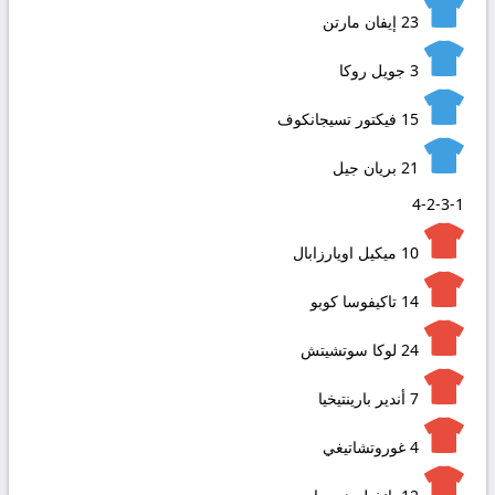
23
إيفان مارتن
3
جويل روكا
15
فيكتور تسيجانكوف
21
بريان جيل
4-2-3-1
10
ميكيل اويارزابال
14
تاكيفوسا كوبو
24
لوكا سوتشيتش
7
أندير بارينتيخيا
4
غوروتشاتيغي