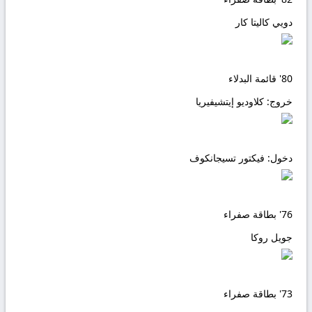
دويي كاليتا كار
80'
قائمة البدلاء
خروج:
كلاوديو إيتشيفيريا
دخول:
فيكتور تسيجانكوف
76'
بطاقة صفراء
جويل روكا
73'
بطاقة صفراء