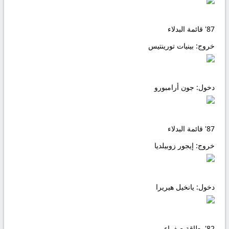
87'
قائمة البدلاء
خروج:
بينيات تورينتيس
دخول:
جون أرامبورو
87'
قائمة البدلاء
خروج:
إيجور زوبيلديا
دخول:
يانخيل هيريرا
82'
بطاقة صفراء