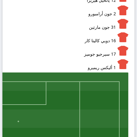
12
يانخيل هيريرا
2
جون أرامبورو
31
جون مارتين
16
دويي كاليتا كار
17
سيرجيو جوميز
1
أليكس ريميرو