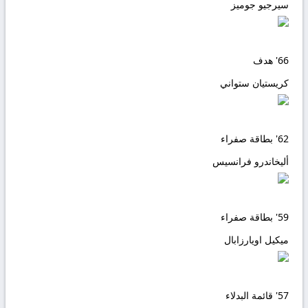
سيرجيو جوميز
66'
هدف
كريستيان ستواني
62'
بطاقة صفراء
أليخاندرو فرانسيس
59'
بطاقة صفراء
ميكيل اويارزابال
57'
قائمة البدلاء