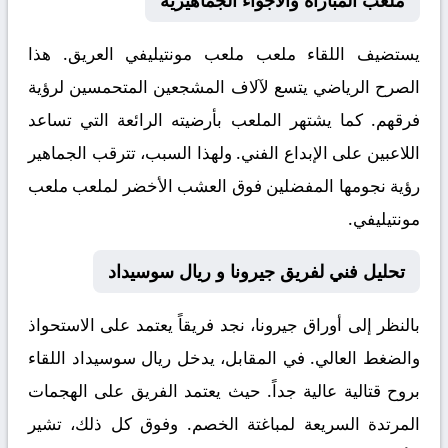
ملعب المباراة والأجواء الجماهيرية
يستضيف اللقاء ملعب
ملعب مونتيليفي
العريق. هذا
الصرح الرياضي يتسع لآلاف المشجعين المتحمسين لرؤية
فرقهم. كما يشتهر الملعب بأرضيته الرائعة التي تساعد
اللاعبين على الإبداع الفني. ولهذا السبب، تترقب الجماهير
رؤية نجومها المفضلين فوق العشب الأخضر لملعب ملعب
مونتيليفي.
تحليل فني لفريق جيرونا و ريال سوسيداد
بالنظر إلى أوراق
جيرونا
، نجد فريقاً يعتمد على الاستحواذ
والضغط العالي. في المقابل، يدخل
ريال سوسيداد
اللقاء
بروح قتالية عالية جداً. حيث يعتمد الفريق على الهجمات
المرتدة السريعة لمباغتة الخصم. وفوق كل ذلك، تشير