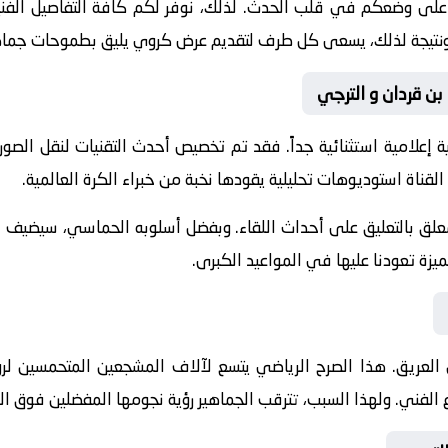
 على وضعكم في قلب الحدث. لذلك، نوفر لكم كافة التفاصيل الفنية 
جازات. ونتيجة لذلك، يسعى كل طرف لتقديم عرض كروي يليق بطموحات جماه
 بن قردان و الترجي
 إعلامية استثنائية جداً. فقد تم تخصيص أحدث التقنيات لنقل الصور
القناة استوديوهات تحليلية يقودها نخبة من خبراء الكرة العالمية.
معلق
بالتعليق على أحداث اللقاء. وبفضل أسلوبه الحماسي، سيضيف الم
يزة تعودنا عليها في المواعيد الكبرى.
العريق. هذا الصرح الرياضي يتسع لآلاف المشجعين المتحمسين لرؤي
داع الفني. ولهذا السبب، تترقب الجماهير رؤية نجومها المفضلين فوق