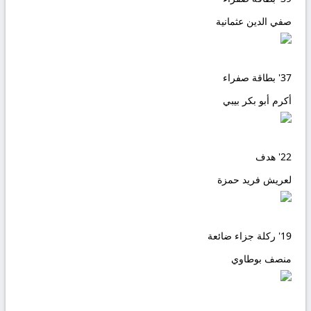
صفي الدين عثمانية
37'
بطاقة صفراء
أكرم أبو بكر بيبي
22'
هدف
لعريش فريد حمزة
19'
ركلة جزاء ضائعة
منصف بوطاوي