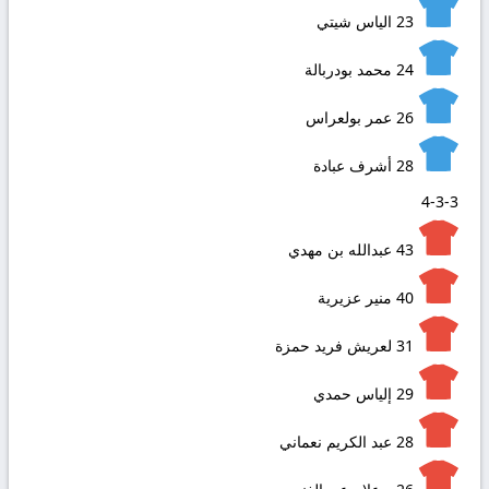
23
الياس شيتي
24
محمد بودربالة
26
عمر بولعراس
28
أشرف عبادة
4-3-3
43
عبدالله بن مهدي
40
منير عزيرية
31
لعريش فريد حمزة
29
إلياس حمدي
28
عبد الكريم نعماني