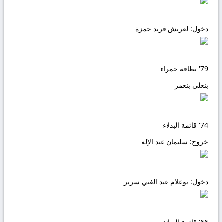
دخول:
لعريش فريد حمزة
79'
بطاقة حمراء
بنعلي بنعمر
74'
قائمة البدلاء
خروج:
سليمان عبد الإله
دخول:
بوعلام عبد الغني سرير
66'
قائمة البدلاء