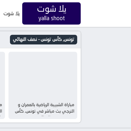
يلا شوت
يلا شوت
yalla shoot
تونس, كأس تونس - نصف النهائي
مباراة الشبيبة الرياضية بالعمران و
مب
الترجي بث مباشر في تونس, كأس
ا
تونس – نصف النهائي
ك