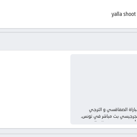
yalla shoot
اراة الصفاقسي و الترجي
لجرجيسي بث مباشر في تونس,
أس تونس – نصف النهائي